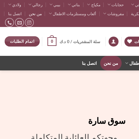
ي
حجابات
مكياج
بناتي
بيبي
رجالي
ولادي
رية
مفروشات
ألعاب ومستلزمات الاطفال
من نحن
اتصل بنا
اتمام الطلبات
0
ات
سلة المشتريات /
0
د.ك
طفال
من نحن
اتصل بنا
سوق سارة
وجهتكم العائلية المتكاملة