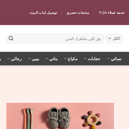
خطي
لمحتوى
خدمة عملاء 24\7
منتجات حصري
توصيل لباب البيت
البحث
عن:
نسائي
حجابات
مكياج
بناتي
بيبي
رجالي
و