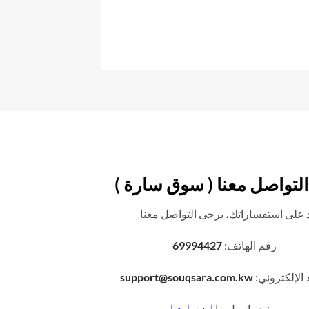
مبارك الكبير
لتواصل معنا ( سوق سارة )
 على استفساراتك، يرجى التواصل معنا
رقم الهاتف:
69994427
د الإلكتروني:
support@souqsara.com.kw
صفحة اتصل بنا
اضغط هنا
.