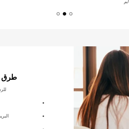
لم
طرق ا
للرد
البري