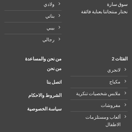
على
ولادي
سوق سارة
صفحة
نختار منتجاتنا بعناية فائقة
المنتج
بناتي
بيبي
رجالي
الفئات 2
من نحن والمساعدة
من نحن
لانجري
مكياج
اتصل بنا
ملابس شخصيات تنكرية
الشروط والاحكام
مفروشات
سياسة الخصوصية
ألعاب ومستلزمات
الاطفال