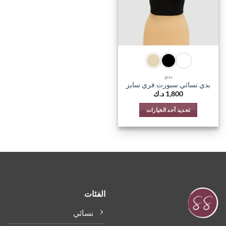
يمكن
اختيار
الخيارات
على
صفحة
المنتج
بدي
بدي نسائي سبورت فري سايز
1,800
د.ك
تحديد أحد الخيارات
هناك
العديد
من
الأشكال
المختلفة
لهذا
المنتج.
الفئات
يمكن
اختيار
نسائي
الخيارات