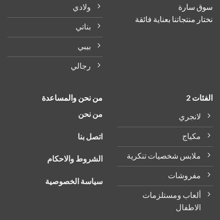
على
ولادي
سوق سارة
صفحة
نختار منتجاتنا بعناية فائقة
المنتج
بناتي
بيبي
رجالي
الفئات 2
من نحن والمساعدة
من نحن
لانجري
مكياج
اتصل بنا
ملابس شخصيات تنكرية
الشروط والاحكام
مفروشات
سياسة الخصوصية
ألعاب ومستلزمات
الاطفال