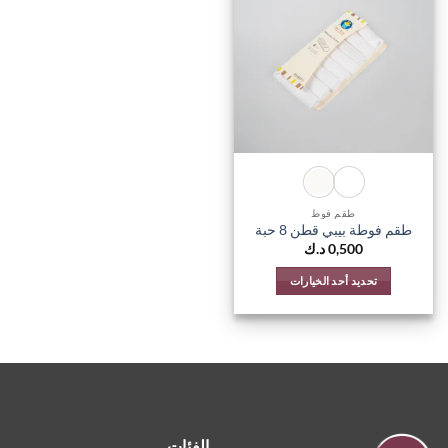
اضف
الي
المفضلة
طقم فوط
طقم فوطة بيبي قطن 8 حبة
0,500
د.ك
تحديد أحد الخيارات
هناك
العديد
من
الأشكال
المختلفة
لهذا
المنتج.
الفئات