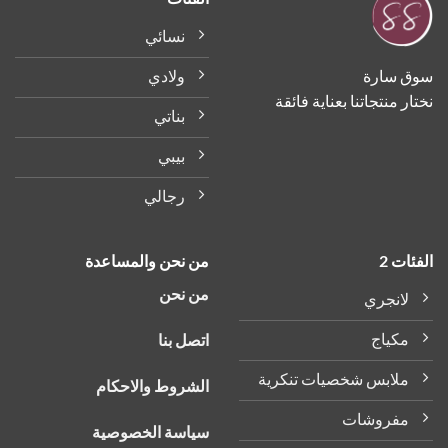
يمكن
اختيار
نسائي
الخيارات
على
ولادي
سوق سارة
صفحة
نختار منتجاتنا بعناية فائقة
المنتج
بناتي
بيبي
رجالي
الفئات 2
من نحن والمساعدة
من نحن
لانجري
مكياج
اتصل بنا
ملابس شخصيات تنكرية
الشروط والاحكام
مفروشات
سياسة الخصوصية