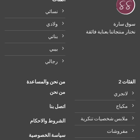
يمكن
يمكن
اختيار
اختيار
نسائي
الخيارات
الخيارات
على
على
ولادي
سوق سارة
صفحة
صفحة
نختار منتجاتنا بعناية فائقة
المنتج
المنتج
بناتي
بيبي
رجالي
الفئات 2
من نحن والمساعدة
من نحن
لانجري
مكياج
اتصل بنا
ملابس شخصيات تنكرية
الشروط والاحكام
مفروشات
سياسة الخصوصية