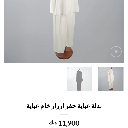
بدلة عباية حفر ازرار خام عباية
11,900
د.ك