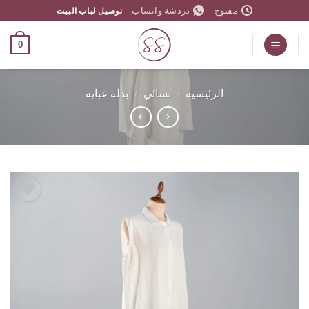
مفتوح
دردشة واتساب
توصيل لباب البيت
وى
0
الرئيسية
/
نسائي
/
بدلة عباية
اضف
الي
المفضلة