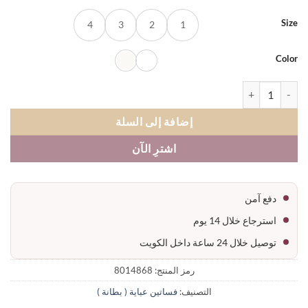
S
4
3
2
1
Co
ة فستان عباية ميدي كم طويل قطن
إضافة إلى السلة
اشترِ الآن
دفع آمن
استرجاع خلال 14 يوم
توصيل خلال 24 ساعة داخل الكويت
رمز المنتج:
8014868
التصنيف:
فساتين عباية ( بطانة )