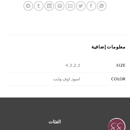
ومات إضافية
S
1, 2, 3, 4
COL
اسود, اوف وايت
الفئات