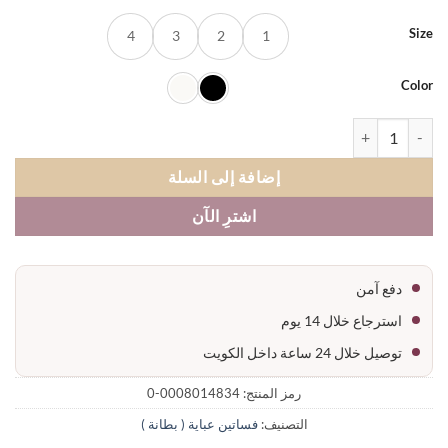
S
4
3
2
1
Co
 فستان عباية هاينك حفر خام عباية
إضافة إلى السلة
اشترِ الآن
دفع آمن
استرجاع خلال 14 يوم
توصيل خلال 24 ساعة داخل الكويت
رمز المنتج:
0008014834-0
التصنيف:
فساتين عباية ( بطانة )