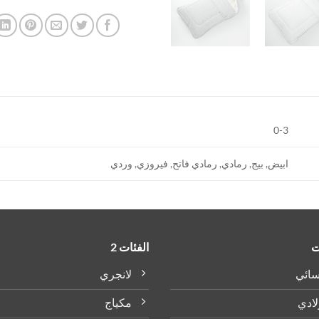
0-3
ابيض, بيج, رمادي, رمادي فاتح, فيروزي, وردي
ت
الفئات 2
سائي
لانجري
لادي
مكياج