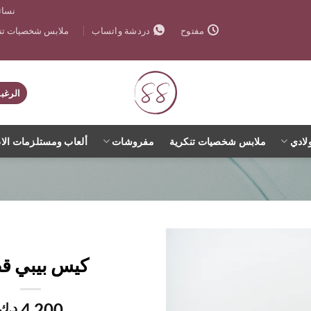
نسائ
ملابس شخصيات تنك
مفتوح
دردشة واتساب
الرغب
لادي
ملابس شخصيات تنكرية
مفروشات
ألعاب ومستلزمات الا
كيس بيبي ق
اضف
الي
4,200
د.ك
المفضلة