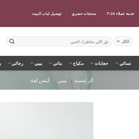
خطي
لمحتوى
خدمة عملاء 24\7
منتجات حصري
توصيل لباب البيت
البحث
عن:
نسائي
حجابات
مكياج
بناتي
بيبي
رجالي
و
الرئيسية
/
بيبي
/
كيس لفة