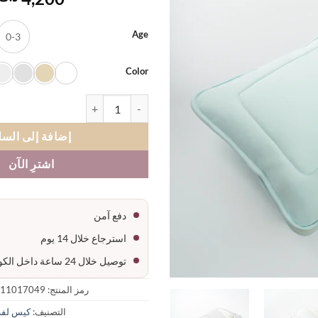
Age
0-3
Color
كمية كيس بيبي قطن
إضافة إلى السل
اشترِ الآن
دفع آمن
استرجاع خلال 14 يوم
توصيل خلال 24 ساعة داخل الكويت
رمز المنتج:
11017049-01
التصنيف:
كيس لفة