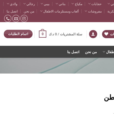
ي
حجابات
مكياج
بناتي
بيبي
رجالي
ولادي
رية
مفروشات
ألعاب ومستلزمات الاطفال
من نحن
اتصل بنا
اتمام الطلبات
0
ات
سلة المشتريات /
0
د.ك
طفال
من نحن
اتصل بنا
طن