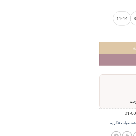
11-14
8
ة
00
خصيات تنكرية