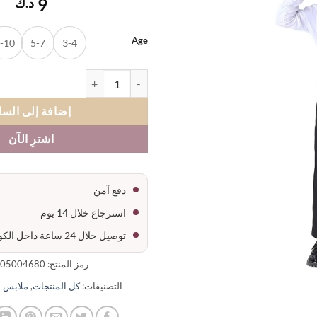
9
د.ك
المفضلة
Age
-10
5-7
3-4
كمية ملابس تنكرية شخصية الطيار
إضافة إلى السل
اشترِ الآن
دفع آمن
استرجاع خلال 14 يوم
توصيل خلال 24 ساعة داخل الكويت
رمز المنتج:
05004680-01
التصنيفات:
كل المنتجات
,
ملابس ش