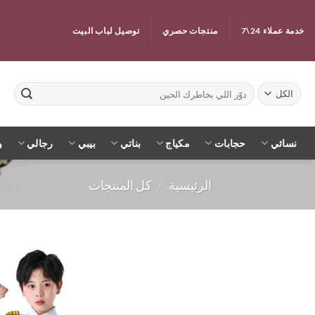
خطي
لمحتوى
خدمة عملاء 24\7
منتجات حصري
توصيل لباب البيت
البحث
عن:
نسائي
حجابات
مكياج
بناتي
بيبي
رجالي
و
الرئيسية
/
كل المنتجات