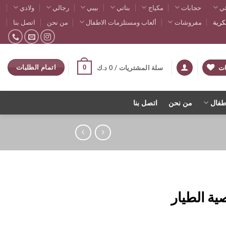
ي
حجابات
مكياج
بناتي
بيبي
رجالي
ولادي
رية
مفروشات
ألعاب ومستلزمات الاطفال
من نحن
اتصل بنا
اتمام الطلبات
0
ات
سلة المشتريات /
0
د.ك
طفال
من نحن
اتصل بنا
ة الطيار