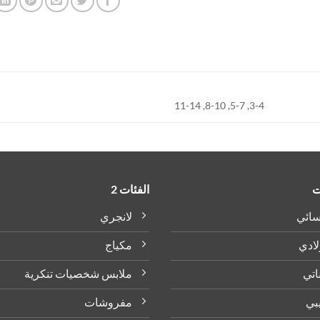
3-4, 5-7, 8-10, 11-14
ت
الفئات 2
سائي
لانجري
لادي
مكياج
اتي
ملابس شخصيات تنكرية
بي
مفروشات