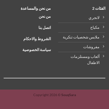
ات 2
من نحن والمساعدة
من نحن
لانجري
مكياج
اتصل بنا
ملابس شخصيات تنكرية
الشروط والاحكام
مفروشات
سياسة الخصوصية
ألعاب ومستلزمات
الاطفال
Copyright 2026 ©
SouqSara