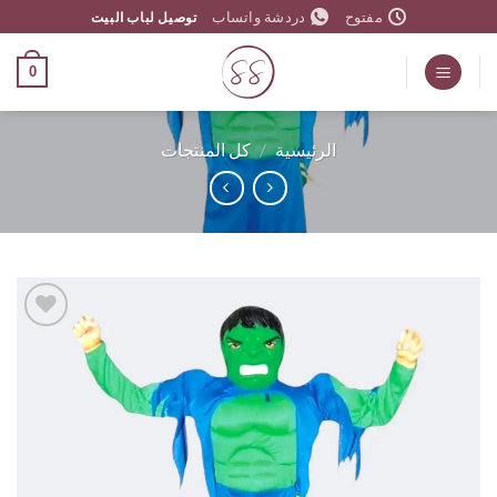
مفتوح
دردشة واتساب
توصيل لباب البيت
وى
0
الرئيسية
/
كل المنتجات
اضف
الي
المفضلة