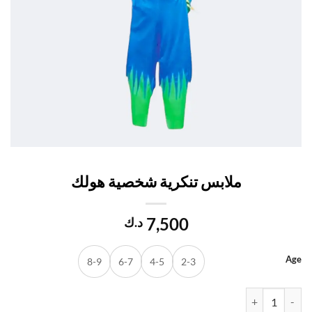
ملابس تنكرية شخصية هولك
7,500
د.ك
8-9
6-7
4-5
2-3
ة ملابس تنكرية شخصية هولك