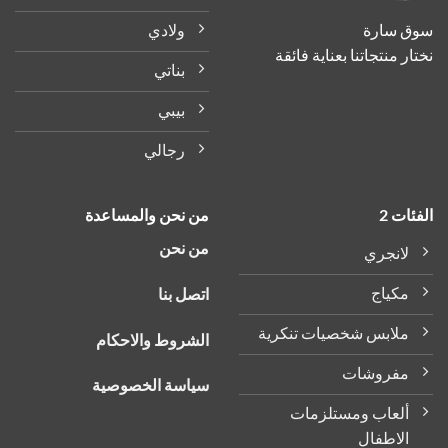
على
على
ولادي
سوق سارة
صفحة
صفحة
نختار منتجاتنا بعناية فائقة
المنتج
المنتج
بناتي
بيبي
رجالي
الفئات 2
من نحن والمساعدة
من نحن
لانجري
مكياج
اتصل بنا
ملابس شخصيات تنكرية
الشروط والاحكام
مفروشات
سياسة الخصوصية
ألعاب ومستلزمات
الاطفال