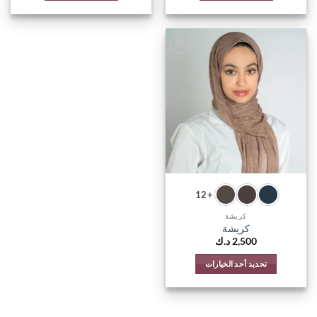
اضف
الي
المفضلة
+12
كريشة
كريشة
2,500
د.ك
تحديد أحد الخيارات
هناك
العديد
من