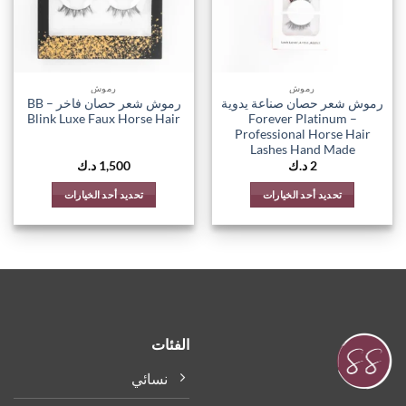
اختيار
اختيار
الخيارات
الخيارات
على
على
صفحة
صفحة
المنتج
المنتج
رموش
رموش
رموش شعر حصان صناعة يدوية
رموش شعر حصان فاخر – BB
Blink Luxe Faux Horse Hair
– Forever Platinum
Professional Horse Hair
Lashes Hand Made
2
د.ك
1,500
د.ك
تحديد أحد الخيارات
تحديد أحد الخيارات
هناك
هناك
العديد
العديد
من
من
الأشكال
الأشكال
المختلفة
المختلفة
لهذا
لهذا
المنتج.
المنتج.
الفئات
يمكن
يمكن
اختيار
اختيار
نسائي
الخيارات
الخيارات
على
على