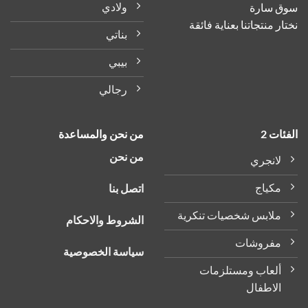
ولادي
سوق سارة
صفحة
صفحة
نختار منتجاتنا بعناية فائقة
المنتج
المنتج
بناتي
بيبي
رجالي
الفئات 2
من نحن والمساعدة
من نحن
لانجري
مكياج
اتصل بنا
ملابس شخصيات تنكرية
الشروط والاحكام
مفروشات
سياسة الخصوصية
ألعاب ومستلزمات
الاطفال