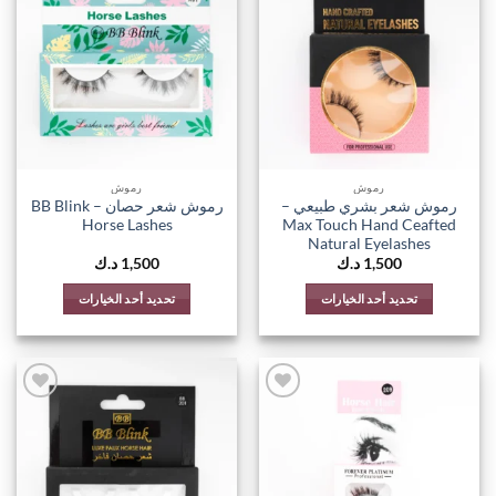
اضف
اضف
الي
الي
المفضلة
المفضل
رموش
رموش
رموش شعر بشري طبيعي –
رموش شعر حصان – BB Blink
Horse Lashes
Max Touch Hand Ceafted
Natural Eyelashes
1,500
د.ك
1,500
د.ك
تحديد أحد الخيارات
تحديد أحد الخيارات
هناك
هناك
العديد
العديد
من
من
الأشكال
الأشكال
المختلفة
المختلفة
اضف
اضف
الي
الي
لهذا
لهذا
المفضلة
المفضل
المنتج.
المنتج.
يمكن
يمكن