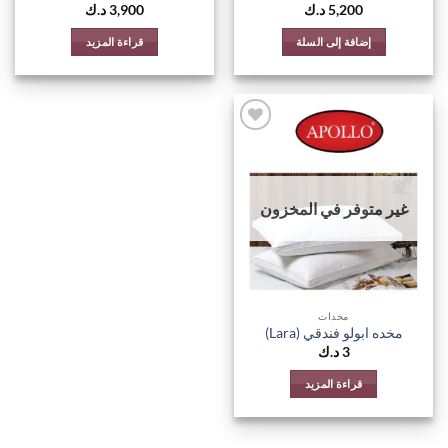
5,200
د.ك
3,900
د.ك
إضافة إلى السلة
قراءة المزيد
اضف
الي
المفضلة
غير متوفر في المخزون
مخدات
مخده ابولو فندقي (Lara)
3
د.ك
قراءة المزيد