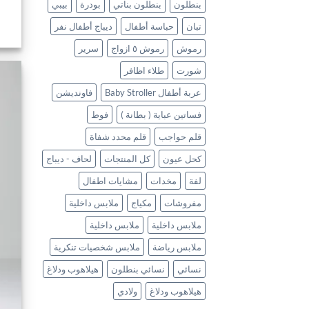
بنطلون
بنطلون بناتي
بودرة
بيبي
تبان
حباسة أطفال
ديباج أطفال نفر
رموش
رموش ٥ ازواج
سرير
شورت
طلاء اظافر
عربة أطفال Baby Stroller
فاونديشن
فساتين عباية ( بطانة )
فوط
قلم حواجب
قلم محدد شفاة
كحل عيون
كل المنتجات
لحاف - ديباج
لفة
مخدات
مشايات اطفال
مفروشات
مكياج
ملابس داخلية
ملابس داخلية
ملابس داخلية
ملابس رياضة
ملابس شخصيات تنكرية
نسائي
نسائي بنطلون
هيلاهوب ودلاغ
هيلاهوب ودلاغ
ولادي