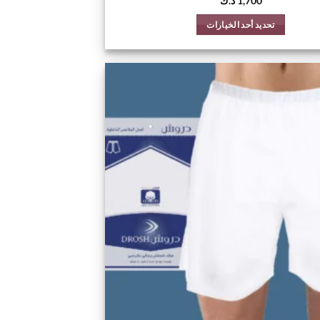
1,700
د.ك
تحديد أحد الخيارات
هناك
العديد
من
الأشكال
اضف
المختلفة
الي
لهذا
المفضلة
المنتج.
يمكن
اختيار
الخيارات
على
صفحة
المنتج