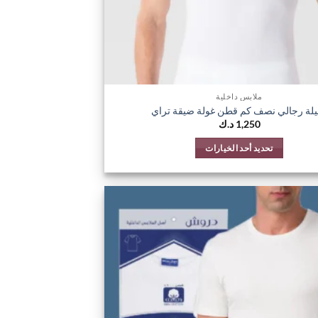
ملابس داخلية
يلة رجالي نصف كم قطن غولة ضيقة تراي
1,250
د.ك
تحديد أحد الخيارات
هناك
العديد
من
الأشكال
اضف
المختلفة
الي
لهذا
المفضلة
المنتج.
يمكن
اختيار
الخيارات