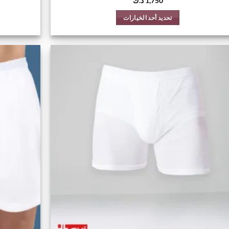
1,750
د.ك
تحديد أحد الخيارات
هناك
العديد
من
الأشكال
اضف
المختلفة
الي
لهذا
المفضلة
المنتج.
يمكن
اختيار
الخيارات
على
صفحة
المنتج