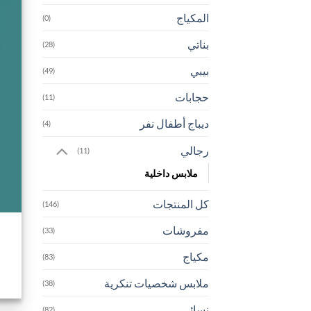
المكياج
(0)
بناتي
(28)
بيبي
(49)
حجابات
(11)
ديباج أطفال نفر
(4)
رجالي
(11)
ملابس داخلية
كل المنتجات
(146)
مفروشات
(33)
مكياج
(83)
ملابس شخصيات تنكرية
(38)
نسائي
(82)