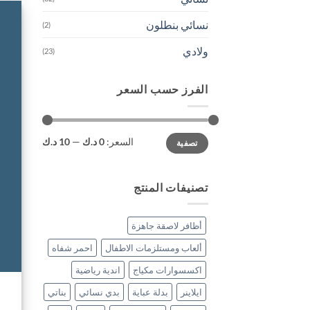
نسائي بنطلون
(2)
ولادي
(23)
الفرز حسب السعر
أدنى
أعلى
السعر:
0 د.ك
—
10 د.ك
تصفية
سعر
سعر
تصنيفات المنتج
أظافر لاصقة جاهزة
ألعاب ومستلزمات الاطفال
احمر شفاه
اكسسوارات مكياج
اندية رياضية
ايلاينر
بدلة عباية
بدي نسائي
بناتي