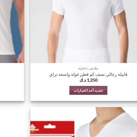
على
صفحة
المنتج
ملابس داخلية
فانيلة رجالي نصف كم قطن غولة واسعة تراي
1,250
د.ك
تحديد أحد الخيارات
هناك
العديد
من
الأشكال
اضف
المختلفة
الي
لهذا
المفضلة