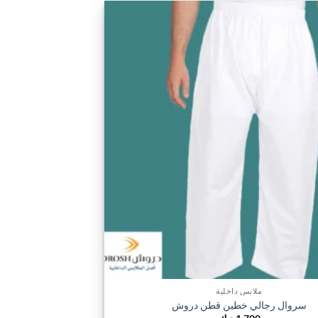
من
الأشكال
اضف
المختلفة
الي
لهذا
المفضلة
المنتج.
يمكن
اختيار
الخيارات
على
صفحة
المنتج
ملابس داخلية
سروال رجالي خطين قطن دروش