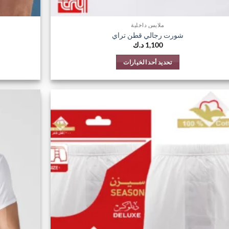
ملابس داخلية
شورت رجالي قطن تراي
1,100
د.ك
تحديد أحد الخيارات
هناك
العديد
من
الأشكال
اضف
المختلفة
الي
لهذا
المفضلة
المنتج.
يمكن
اختيار
الخيارات
على
صفحة
المنتج