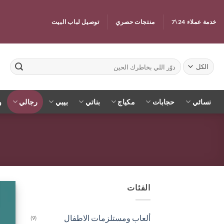
خطي
لمحتوى
خدمة عملاء 24\7
منتجات حصري
توصيل لباب البيت
البحث
عن:
نسائي
حجابات
مكياج
بناتي
بيبي
رجالي
و
الفئات
ألعاب ومستلزمات الاطفال
(9)