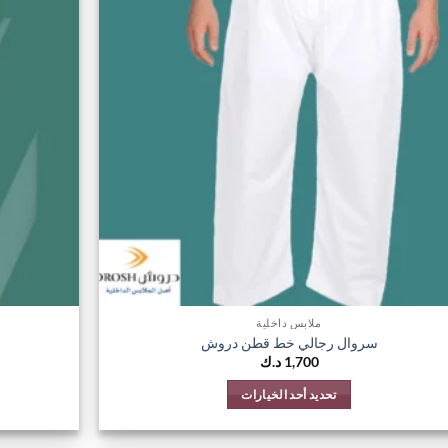
المفضلة
ملابس داخلية
سروال رجالي خط قطن دروش
1,700
د.ك
تحديد أحد الخيارات
هناك
العديد