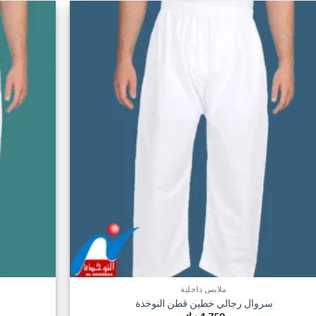
من
الأشكال
اضف
المختلفة
الي
لهذا
المفضلة
المنتج.
يمكن
اختيار
الخيارات
على
صفحة
المنتج
ملابس داخلية
سروال رجالي خطين قطن النوخذة