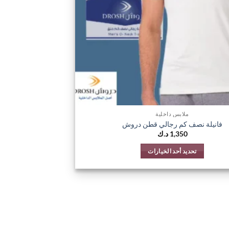
على
صفحة
المنتج
ملابس داخلية
فانيلة نصف كم رجالي قطن دروش
1,350
د.ك
تحديد أحد الخيارات
هناك
العديد
من
الأشكال
المختلفة
لهذا