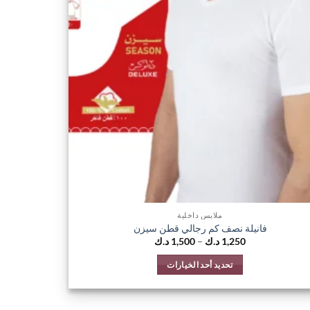
المنتج.
يمكن
اختيار
الخيارات
على
صفحة
المنتج
ملابس داخلية
فانيلة نصف كم رجالي قطن سيزن
نطاق
1,250
د.ك
–
1,500
د.ك
السعر:
من
تحديد أحد الخيارات
خلال
هناك
العديد