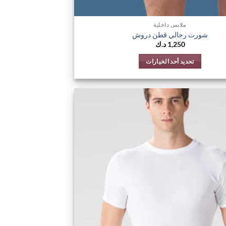
ملابس داخلية
شورت رجالي قطن دروش
1,250
د.ك
تحديد أحد الخيارات
هناك
العديد
من
الأشكال
اضف
المختلفة
الي
لهذا
المفضلة
المنتج.
يمكن
اختيار
الخيارات
على
صفحة
المنتج