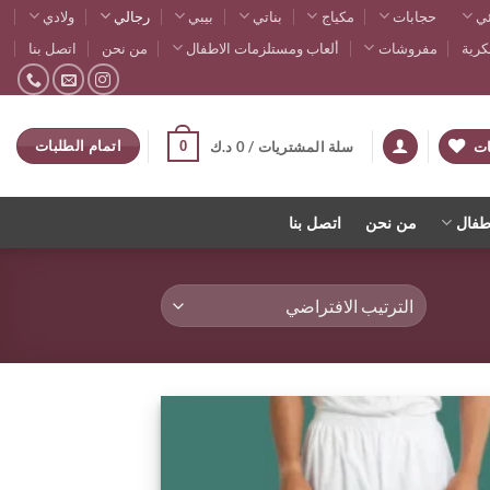
ي
حجابات
مكياج
بناتي
بيبي
رجالي
ولادي
رية
مفروشات
ألعاب ومستلزمات الاطفال
من نحن
اتصل بنا
اتمام الطلبات
0
ات
سلة المشتريات /
0
د.ك
طفال
من نحن
اتصل بنا
اضف
الي