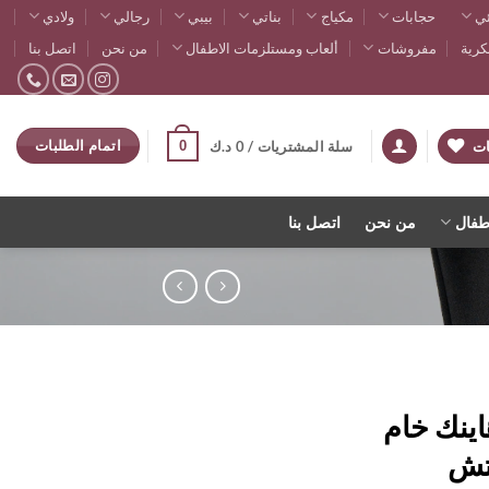
ي
حجابات
مكياج
بناتي
بيبي
رجالي
ولادي
رية
مفروشات
ألعاب ومستلزمات الاطفال
من نحن
اتصل بنا
اتمام الطلبات
0
ات
سلة المشتريات /
0
د.ك
طفال
من نحن
اتصل بنا
ينك خام
تش