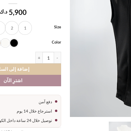
المفضلة
5,900
د.ك
Size
2
1
Color
كمية بدي نسائي حفر هاينك خام كري
إضافة إلى السل
اشترِ الآن
دفع آمن
استرجاع خلال 14 يوم
توصيل خلال 24 ساعة داخل الكويت