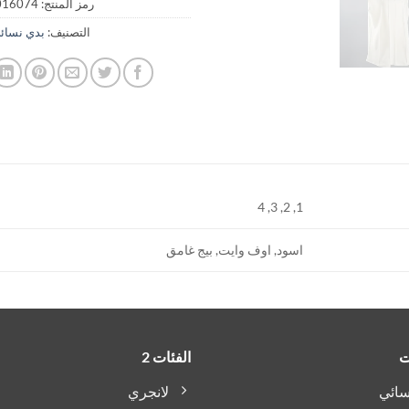
رمز المنتج:
016074
التصنيف:
بدي نسائ
1, 2, 3, 4
اسود, اوف وايت, بيج غامق
ت
الفئات 2
سائي
لانجري