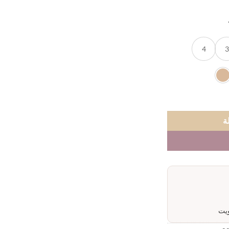
4
3
ب ستريتش
ة