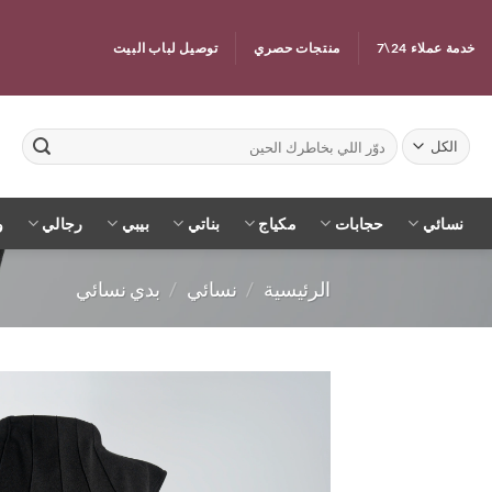
خطي
لمحتوى
خدمة عملاء 24\7
منتجات حصري
توصيل لباب البيت
البحث
عن:
نسائي
حجابات
مكياج
بناتي
بيبي
رجالي
و
الرئيسية
/
نسائي
/
بدي نسائي