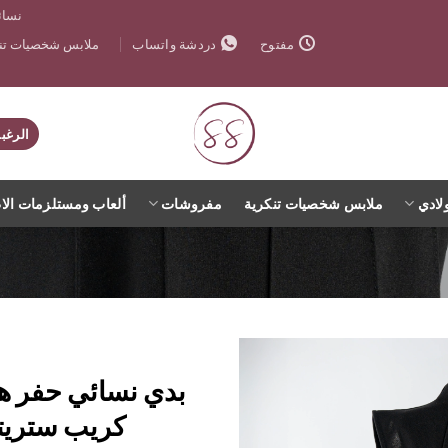
نسائ
ملابس شخصيات تنك
مفتوح
دردشة واتساب
الرغب
لادي
ملابس شخصيات تنكرية
مفروشات
ألعاب ومستلزمات الا
بدي نسائي حفر ها
اضف
كريب ستري
الي