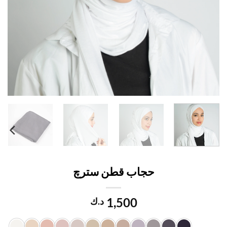
حجاب قطن سترچ
1,500
د.ك