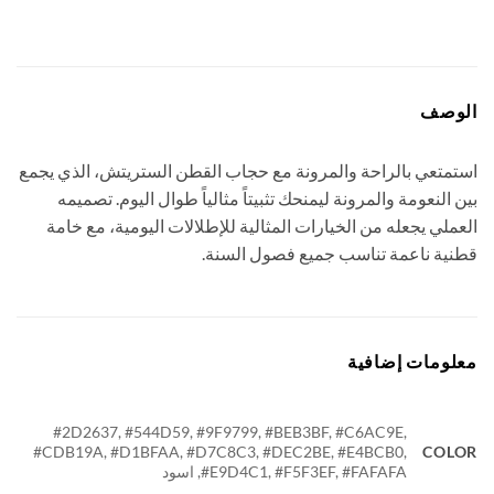
وصف
متعي بالراحة والمرونة مع حجاب القطن الستريتش، الذي يجمع
 النعومة والمرونة ليمنحك تثبيتاً مثالياً طوال اليوم. تصميمه
ملي يجعله من الخيارات المثالية للإطلالات اليومية، مع خامة
ية ناعمة تناسب جميع فصول السنة.
ومات إضافية
#2D2637, #544D59, #9F9799, #BEB3BF, #C6AC9E,
COL
#CDB19A, #D1BFAA, #D7C8C3, #DEC2BE, #E4BCB0,
#E9D4C1, #F5F3EF, #FAFAFA, اسود