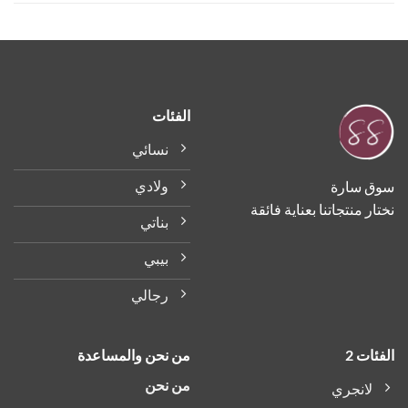
الفئات
نسائي
ولادي
ق سارة
ر منتجاتنا بعناية فائقة
بناتي
بيبي
رجالي
ات 2
من نحن والمساعدة
من نحن
لانجري