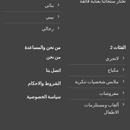
ر منتجاتنا بعناية فائقة
بناتي
بيبي
رجالي
ات 2
من نحن والمساعدة
من نحن
لانجري
مكياج
اتصل بنا
ملابس شخصيات تنكرية
الشروط والاحكام
مفروشات
سياسة الخصوصية
ألعاب ومستلزمات
الاطفال