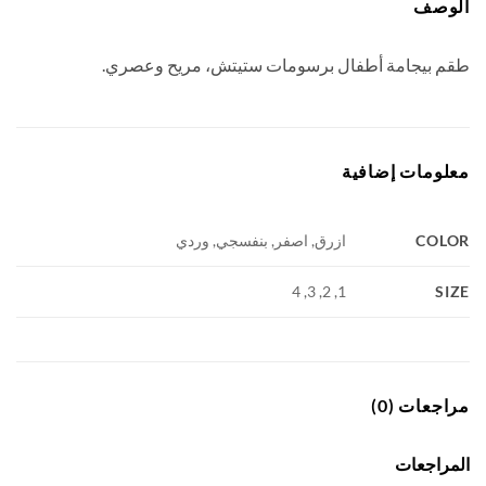
وصف
 بيجامة أطفال برسومات ستيتش، مريح وعصري.
ومات إضافية
COL
ازرق, اصفر, بنفسجي, وردي
S
1, 2, 3, 4
جعات (0)
راجعات