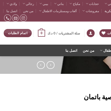
ي
حجابات
مكياج
بناتي
بيبي
رجالي
ولادي
رية
مفروشات
ألعاب ومستلزمات الاطفال
من نحن
اتصل بنا
اتمام الطلبات
0
ات
سلة المشتريات /
0
د.ك
طفال
من نحن
اتصل بنا
ة باتمان