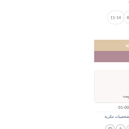
11-14
8
ة
00
خصيات تنكرية