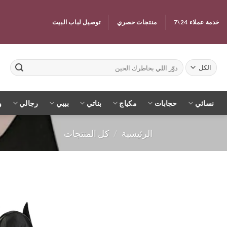
خطي
لمحتوى
خدمة عملاء 24\7
منتجات حصري
توصيل لباب البيت
البحث
عن:
نسائي
حجابات
مكياج
بناتي
بيبي
رجالي
و
الرئيسية
/
كل المنتجات