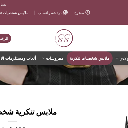
نسائ
ملابس شخصيات تنك
مفتوح
دردشة واتساب
الرغب
لادي
ملابس شخصيات تنكرية
مفروشات
ألعاب ومستلزمات الا
ملابس تنكرية شخصي
اضف
الي