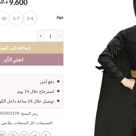
9,600
د.ك
المفضلة
Age
-10
5-7
3-4
كمية ملابس تنكرية شخصية باتمان
إضافة إلى السل
اشترِ الآن
دفع آمن
استرجاع خلال 14 يوم
توصيل خلال 24 ساعة داخل الكويت
رمز المنتج:
05003198-01
التصنيفات:
كل المنتجات
,
ملابس ش