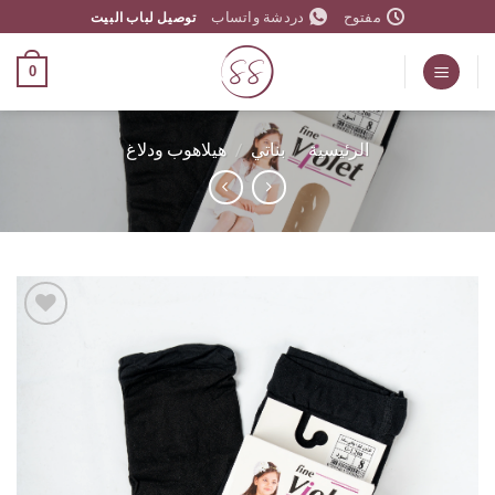
مفتوح
دردشة واتساب
توصيل لباب البيت
وى
0
الرئيسية
/
بناتي
/
هيلاهوب ودلاغ
اضف
الي
المفضلة