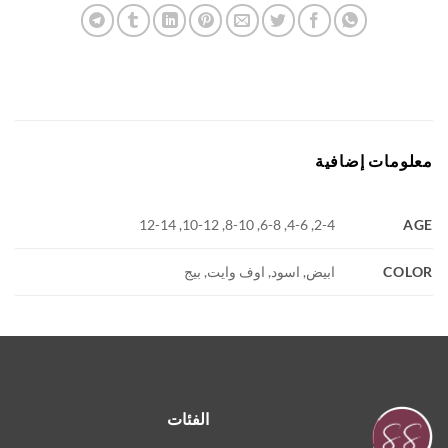
ومات إضافية
A
2-4, 4-6, 6-8, 8-10, 10-12, 12-14
COL
ابيض, اسود, اوف وايت, بيج
الفئات